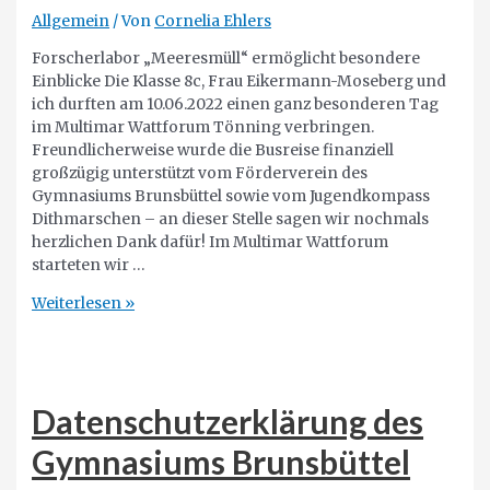
Allgemein
/ Von
Cornelia Ehlers
Forscherlabor „Meeresmüll“ ermöglicht besondere
Einblicke Die Klasse 8c, Frau Eikermann-Moseberg und
ich durften am 10.06.2022 einen ganz besonderen Tag
im Multimar Wattforum Tönning verbringen.
Freundlicherweise wurde die Busreise finanziell
großzügig unterstützt vom Förderverein des
Gymnasiums Brunsbüttel sowie vom Jugendkompass
Dithmarschen – an dieser Stelle sagen wir nochmals
herzlichen Dank dafür! Im Multimar Wattforum
starteten wir …
Ausflug
Weiterlesen »
ins
Multimar
Wattforum
Tönning
Datenschutzerklärung des
Gymnasiums Brunsbüttel