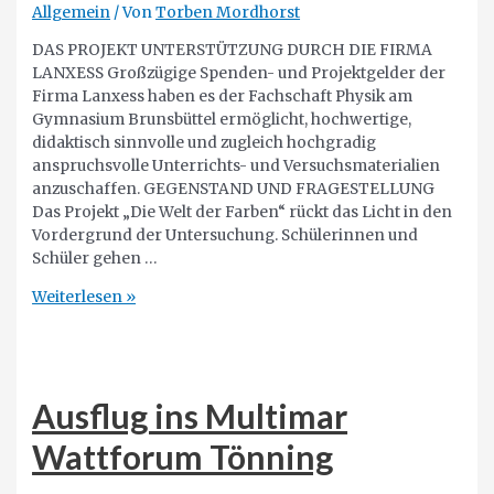
Allgemein
/ Von
Torben Mordhorst
DAS PROJEKT UNTERSTÜTZUNG DURCH DIE FIRMA
LANXESS Großzügige Spenden- und Projektgelder der
Firma Lanxess haben es der Fachschaft Physik am
Gymnasium Brunsbüttel ermöglicht, hochwertige,
didaktisch sinnvolle und zugleich hochgradig
anspruchsvolle Unterrichts- und Versuchsmaterialien
anzuschaffen. GEGENSTAND UND FRAGESTELLUNG
Das Projekt „Die Welt der Farben“ rückt das Licht in den
Vordergrund der Untersuchung. Schülerinnen und
Schüler gehen …
Die
Weiterlesen »
Welt
der
Farben
Ausflug ins Multimar
Wattforum Tönning