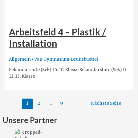
Arbeitsfeld 4 – Plastik /
Installation
Allgemein
/ Von
Gymnasium-Brunsbuettel
Sekundarstufe (Sek) I 5.-10. Klasse Sekundarstufe (Sek) II
11.-13. Klasse
Seitennummerierung
1
2
…
9
Nächste Seite
→
der
Beiträge
Unsere Partner