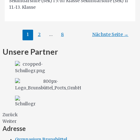
Sekundarstufe (Sek) I 5.-10. Klasse Sekundarstufe (Sek) II
11.-13. Klasse
Seitennummerierung
1
2
…
8
Nächste Seite
→
der
Beiträge
Unsere Partner
Zurück
Weiter
Adresse
Gymnasium Brunsbüttel