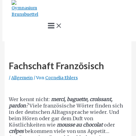
Zum
Inhalt
springen
Main
Menu
Suche
Fachschaft Französisch
/
Allgemein
/ Von
Cornelia Ehlers
Wer kennt nicht:
merci, baguette, croissant,
pardon
?
Viele französische Wörter finden sich
in der deutschen Alltagssprache wieder. Und
beim Hören oder gar dem Duft von
Köstlichkeiten wie
mousse au chocolat
oder
crêpes
bekommen viele von uns Appetit…