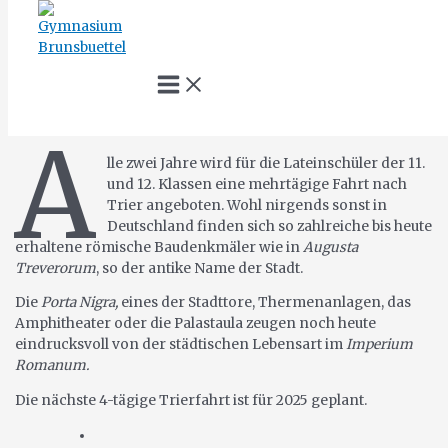
Zum
Inhalt
springen
Main
Menu
Aktivitäten im Fach Latein
Suche
A
lle zwei Jahre wird für die Lateinschüler der 11.
und 12. Klassen eine mehrtägige Fahrt nach
Trier angeboten. Wohl nirgends sonst in
Deutschland finden sich so zahlreiche bis heute
erhaltene römische Baudenkmäler wie in
Augusta
Treverorum
, so der antike Name der Stadt.
Die
Porta Nigra,
eines der Stadttore, Thermenanlagen, das
Amphitheater oder die Palastaula zeugen noch heute
eindrucksvoll von der städtischen Lebensart im
Imperium
Romanum.
Die nächste 4-tägige Trierfahrt ist für 2025 geplant.